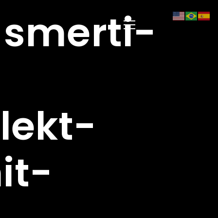
-smerti-
lekt-
it-