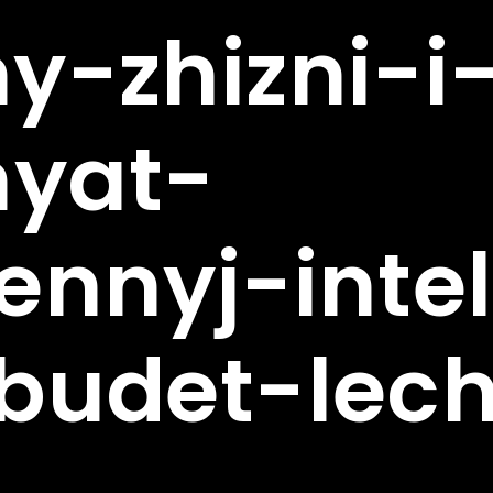
y-zhizni-i
yat-
ennyj-intel
budet-lech