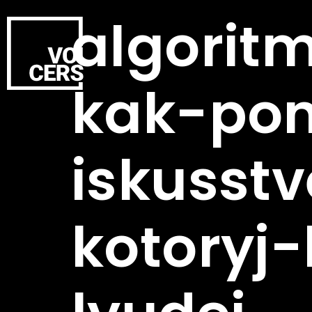
algoritm
kak-pon
iskusstv
kotoryj-