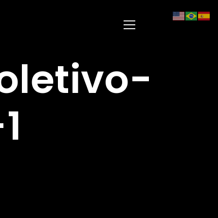
letivo-
1