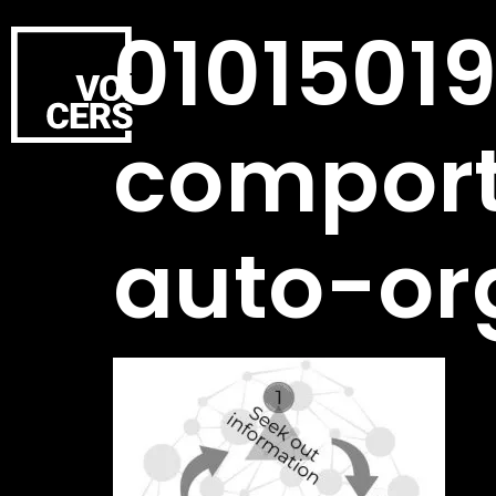
0101501
comport
auto-or