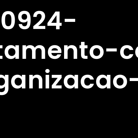
90924-
amento-co
ganizacao-