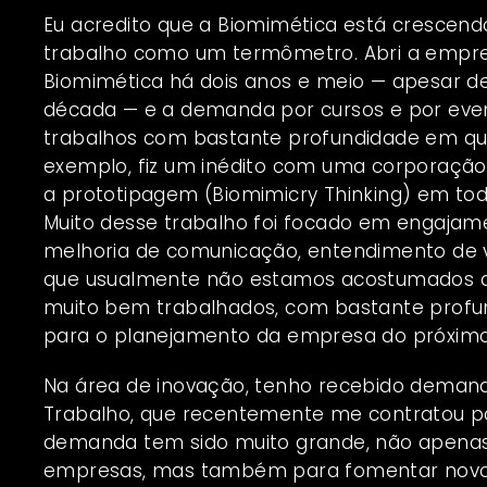
Eu acredito que a Biomimética está crescendo
trabalho como um termômetro. Abri a empre
Biomimética há dois anos e meio — apesar d
década — e a demanda por cursos e por even
trabalhos com bastante profundidade em qua
exemplo, fiz um inédito com uma corporaçã
a prototipagem (Biomimicry Thinking) em to
Muito desse trabalho foi focado em engajame
melhoria de comunicação, entendimento de v
que usualmente não estamos acostumados a
muito bem trabalhados, com bastante profund
para o planejamento da empresa do próximo
Na área de inovação, tenho recebido demanda
Trabalho, que recentemente me contratou par
demanda tem sido muito grande, não apenas 
empresas, mas também para fomentar novos 