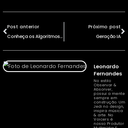
Post anterior
Próximo post
Conheça os Algoritmos e Como Eles Transformarão a Sociedade // por Ligia Zotini
Geração IA
Leonardo
Fernandes
No estilo
Observar &
Absorver,
possui a mente
sempre em
construção. Um
Jedi no design,
inspira música
& arte. No
Voicers é
nosso Produtor
Multimídia &