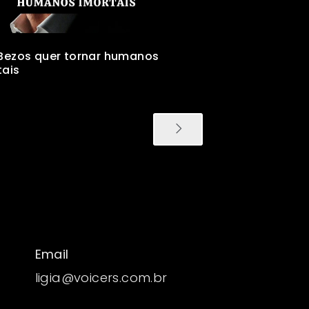
 Bezos quer tornar humanos
tais
Email
ligia@voicers.com.br