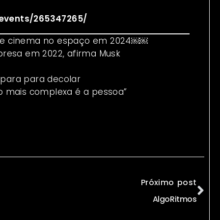
events/265347265/
io de cinema no espaço em 2024￼￼
presa em 2022, afirma Musk
epara para decolar
o mais complexa é a pessoa”
Próximo post
AlgoRitmos