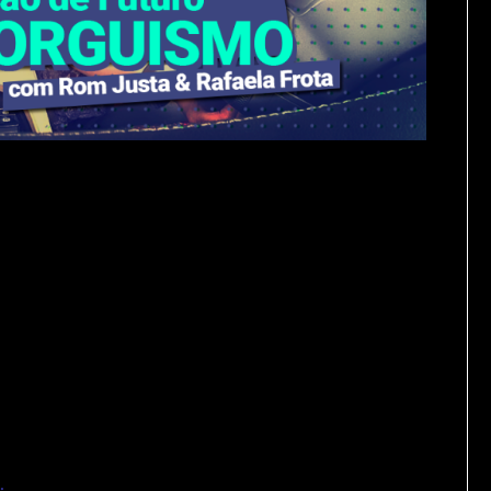
or serial, fundador do Circuito Fora,
ortante, o que fazer para que não haja
 mesmo modo que há concentração e
ão especial de
Rafaela Frota
, founder da