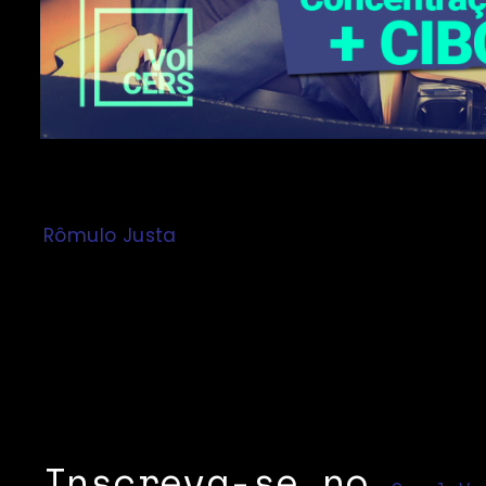
Na Tech Talk de hoje, recebemos o empreended
Rômulo Justa
. Ele traz um assunto muito imp
concentração e distribuição de futuros do
distribuição de riquezas.
Quer fazer o futuro virar realidade agora?
Vem com o Voicers no Volvo, com participaç
Wawwe Inc.
Inscreva-se no