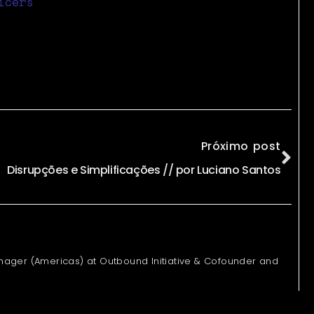
icers
Próximo post
Disrupções e Simplificações // por Luciano Santos
ager (Americas) at Outbound Initiative & Cofounder and