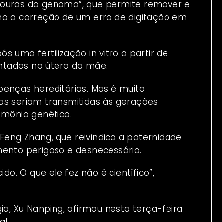
souras do genoma”, que permite remover e
mo a correção de um erro de digitação em
 uma fertilização in vitro a partir de
ntados no útero da mãe.
oenças hereditárias. Mas é muito
as seriam transmitidas às gerações
imônio genético.
eng Zhang, que reivindica a paternidade
mento perigoso e desnecessário.
do. O que ele fez não é científico”,
ia, Xu Nanping, afirmou nesta terça-feira
al.