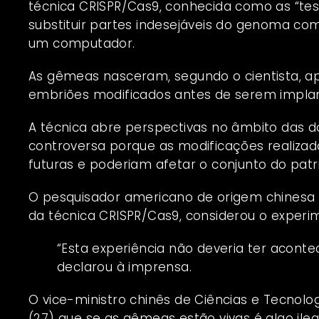
técnica CRISPR/Cas9, conhecida como as “te
substituir partes indesejáveis do genoma co
um computador.
As gêmeas nasceram, segundo o cientista, após
embriões modificados antes de serem impla
A técnica abre perspectivas no âmbito das d
controversa porque as modificações realizad
futuras e poderiam afetar o conjunto do patr
O pesquisador americano de origem chinesa F
da técnica CRISPR/Cas9, considerou o experi
“Esta experiência não deveria ter aconteci
declarou à imprensa.
O vice-ministro chinês de Ciências e Tecnolog
(27) que se as gêmeas estão vivas é algo ileg