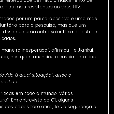
i reiterou que permitiu o nascimento de
-las mais resistentes ao vírus HIV.
rmados por um pai soropositivo e uma mãe
untário para a pesquisa, mas que um
le disse que uma
outra voluntária do estudo
ficados
.
maneira inesperada”, afirmou He Jiankui,
ube, nos quais anunciou o nascimento das
evido à atual situação”, disse o
henzhen.
ríticas em todo o mundo. Vários
ura”. Em entrevista ao
G1,
alguns
s dos bebês fere ética, leis e segurança e