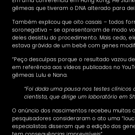
Em uma conferência em Hong Kong, He Jianku
gêmeas que tiveram o DNA alterado para deixá
Também explicou que oito casais – todos fo
soronegativa – se apresentaram de modo vol
deles desistiu do procedimento. Mais cedo, e
estava grávida de um bebê com genes modi
“Peço desculpas porque o resultado vazou de 
em referência aos vídeos publicados no YouT
gêmeas Lulu e Nana.
“Foi dada uma pausa nos testes clínicos d
cientista, que dirige um laboratório em S
O anúncio dos nascimentos recebeu muitas c
pesquisadores consideraram o ato uma “louc
especialistas disseram que a edição dos gene
tem consequências imprevisíveis”.