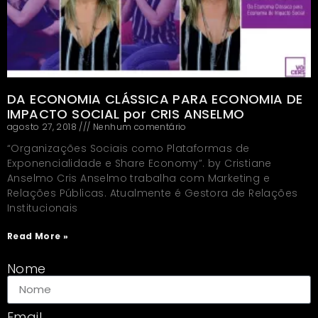
DA ECONOMIA CLÁSSICA PARA ECONOMIA DE
IMPACTO SOCIAL por CRIS ANSELMO
agosto 27, 2018
Nenhum comentário
“Organizações Sociais como Plataformas de
Exponencialidade e Share Economy”. by Cristiane
Anselmo Cris Anselmo trabalha com Marketing e
Relações Públicas. Atualmente é Gestora de Relações
Institucionais
Read More »
Nome
Email