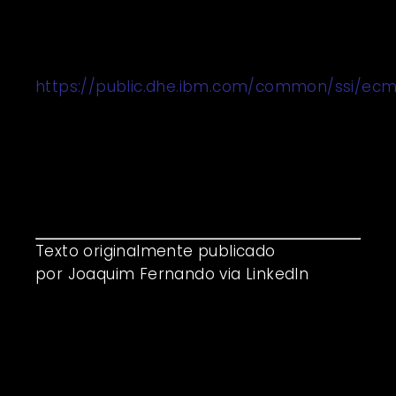
40%.
Mais detalhes aqui:
https://public.dhe.ibm.com/common/ssi/e
E aí Super Homem, tá podendo? #sqn
Melhor se aliar.
Texto originalmente publicado
por
Joaquim Fernando
via
LinkedIn