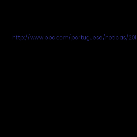
Agora, se Tóquio é a maior cidade do
mundo e ao mesmo tempo consegue se
manter como uma das mais seguras…
http://www.bbc.com/portuguese/noticias/20
…então dá para fazer. Tem que dar. Só
que não vai ser na base do cara crachá.
É preciso ter a estratégia correta, a
organização e as pessoas certas, os
processos adequados. É preciso um
Sistema Integrado de Inteligência. É
preciso um sistema imunológico de
proteção.
É preciso colaborar para combater.