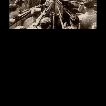
As corporações não
tem o hábito de
compartilhar
dados.
As corporações não tem o hábito de
compartilhar dados. O dia a dia e o
volume de ofensas cibernéticas te
forçam a olhar para dentro. Os
criminosos atuam de forma organizada,