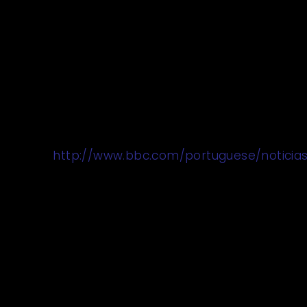
cibernéticos e formas de prevenção,
46,2% das micro empresas disseram que
sim, para 49% das médias e 71,4% das
grandes. Todas afirmaram querer
compartilhar e absorver novos dados
sobre a área.
Mais detalhes no
link:
http://www.bbc.com/portuguese/noticia
Alguns
componentes são
chave para
promover um