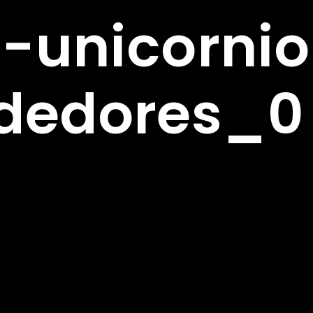
s-unicornio
dedores_0