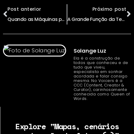
Post anterior
Próximo post
Quando as Máquinas por fim, nos libertarem das atividades de Máquinas, O QUE FAREMOS NÓS ENTÃO?
A Grande Função da Tecnologia é Eliminar os Intermediários
Solange Luz
Ela é a construção de
todos que conheceu e de
tudo que viveu,
especialista em sonhar
acordada e falar consigo
mesma. No Voicers é a
CCC (Content, Creator &
Curator), carinhosamente
conhecida como Queen of
Words.
Explore "Mapas, cenários