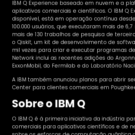
IBM Q Experience baseado em nuvem e a pla
aplicativos comerciais e científicos. O
IBM Q E
disponível, está em operação contínua desd
100.000 usuários, que executaram mais de 6,
mais de 130 trabalhos de pesquisa de terce
o
Qiskit
, um kit de desenvolvimento de softwa
mil vezes para criar e executar programas 
Network
inclui as recentes adições do Argonn
ExxonMobil, do Fermilab e do Laboratório Nac
A IBM também anunciou planos para abrir s
Center para clientes comerciais em Poughkee
Sobre o IBM Q
O IBM Q é á primeira iniciativa da indústria p
comerciais para aplicativos científicos e de
sobre os esforços de computação quântica d