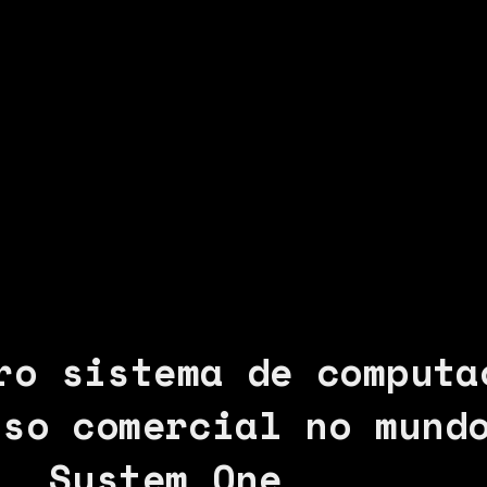
ro sistema de computa
uso comercial no mund
System One