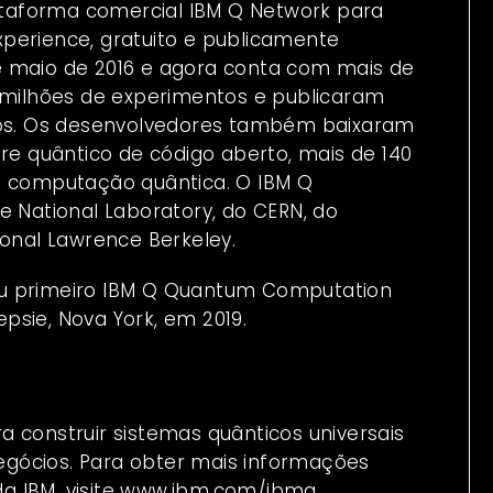
taforma comercial IBM Q Network para
xperience
, gratuito e publicamente
e maio de 2016 e agora conta com mais de
7 milhões de experimentos e publicaram
iros. Os desenvolvedores também baixaram
re quântico de código aberto, mais de 140
de computação quântica. O
IBM Q
e National Laboratory, do CERN, do
ional Lawrence Berkeley.
eu primeiro IBM Q Quantum Computation
psie, Nova York, em 2019.
ara construir sistemas quânticos universais
 negócios. Para obter mais informações
a IBM, visite www.ibm.com/ibmq.