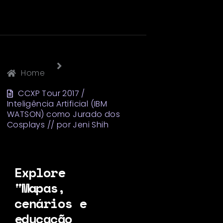
Home
CCXP Tour 2017 /
Inteligência Artificial (IBM
WATSON) como Jurado dos
Cosplays // por Jeni Shih
Explore
"Mapas,
cenários e
educação