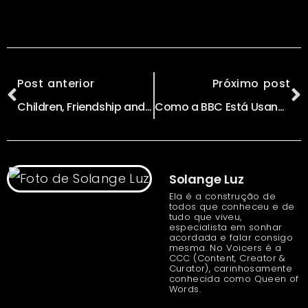
Post anterior
Próximo post
Children, Friendship and Humanity
Como a BBC Está Usando Assistentes de Voz Como Amazon Echo e Google Home
Solange Luz
Ela é a construção de
todos que conheceu e de
tudo que viveu,
especialista em sonhar
acordada e falar consigo
mesma. No Voicers é a
CCC (Content, Creator &
Curator), carinhosamente
conhecida como Queen of
Words.