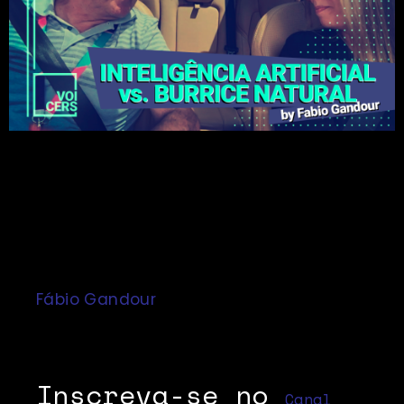
O desafio de romper a barreira da
tecnologia incremental para a
tecnologia disruptiva no transporte
urbano.
Fábio Gandour
volta a assumir a direção
dessa Tech Talk rumo a um mundo
Utópico.
Inscreva-se no
Canal