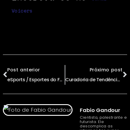
Voicers
Post anterior
Próximo post
eSports / Esportes do Futuro e a Era da Abundância // por Gil Giardelli
Curadoria de Tendências = Antecipar Futuros // por Marcia Golfieri & Fernando Rychlewski
Fabio Gandour
Cientista, palestrante e
futurista. Ele
descomplica as