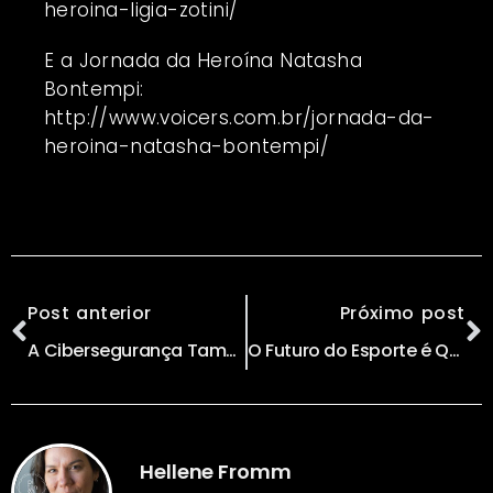
heroina-ligia-zotini/
E a Jornada da Heroína Natasha
Bontempi:
http://www.voicers.com.br/jornada-da-
heroina-natasha-bontempi/
Post anterior
Próximo post
A Cibersegurança Também Viajou para Davos
O Futuro do Esporte é Quase Inimaginável … E Está Acontecendo Agora!
Hellene Fromm