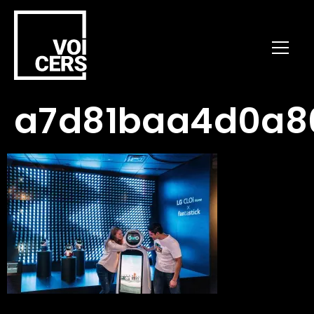
a7d81baa4d0a8