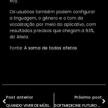
Roy.
Os usuários também podem configurar
a linguagem, o gênero e o tom da
vocalização por meio do aplicativo, com
resultados precisos que chegam a 93%,
diz Allela.
Fonte:
A soma de todos afetos
Post anterior
Próximo post
QUANDO VIVER DE MÚSICA, FOI TAMBÉM VIVER DE TECNOLOGIA por HENRIQUE PORTUGAL
SOFTMEDICINE: FUTURO da MEDICINA ou MEDICINA do FUTURO? Por Katryn Ribeiro