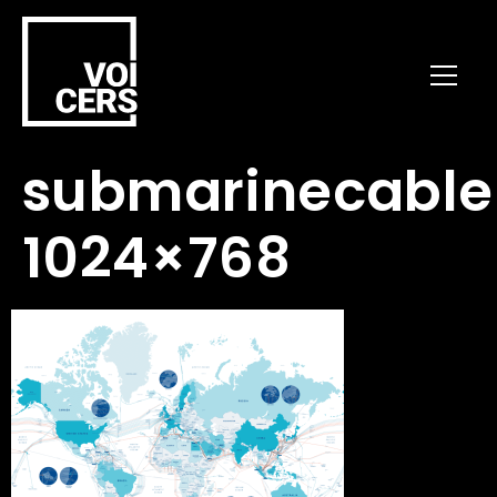
submarinecabl
1024×768