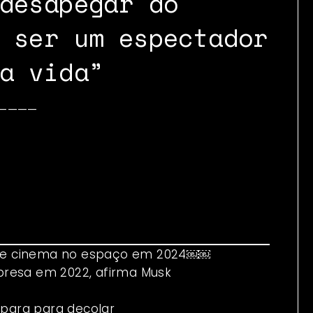
desapegar do
 ser um espectador
a vida”
————
io de cinema no espaço em 2024￼￼
presa em 2022, afirma Musk
epara para decolar