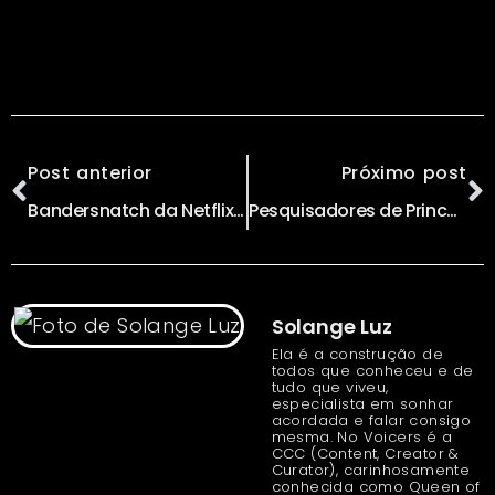
Post anterior
Próximo post
Bandersnatch da Netflix Provoca o Futuro do Entretenimento
Pesquisadores de Princeton Fazem Crowdsourcing de Mapeamento Cerebral com Jogadores e Descobrem Seis Novos Tipos de Neurônios
Solange Luz
Ela é a construção de
todos que conheceu e de
tudo que viveu,
especialista em sonhar
acordada e falar consigo
mesma. No Voicers é a
CCC (Content, Creator &
Curator), carinhosamente
conhecida como Queen of