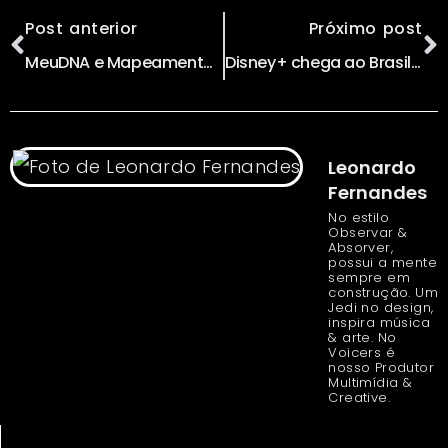
Post anterior
Próximo post
MeuDNA e Mapeamento Genético | Sol conVida Cesário Martins, diretor da meuDNA
Disney+ chega ao Brasil com avisos de racismo antes de desenhos
Leonardo
Fernandes
No estilo
Observar &
Absorver,
possui a mente
sempre em
construção. Um
Jedi no design,
inspira música
& arte. No
Voicers é
nosso Produtor
Multimídia &
Creative.