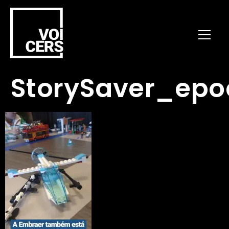
StorySaver_ep