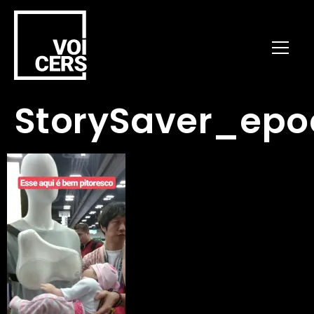
StorySaver_ep