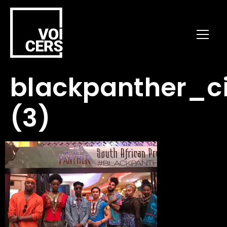
blackpanther_c
(3)