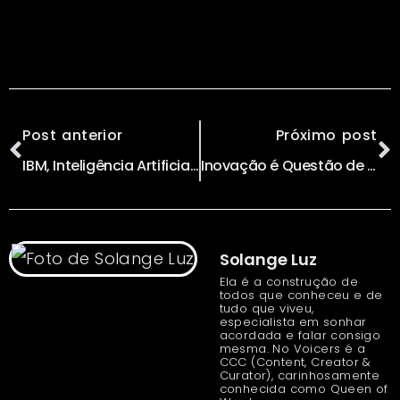
Post anterior
Próximo post
IBM, Inteligência Artificial e as Fragrâncias de O Boticário
Inovação é Questão de Talento? por Henrique Portugal
Solange Luz
Ela é a construção de
todos que conheceu e de
tudo que viveu,
especialista em sonhar
acordada e falar consigo
mesma. No Voicers é a
CCC (Content, Creator &
Curator), carinhosamente
conhecida como Queen of