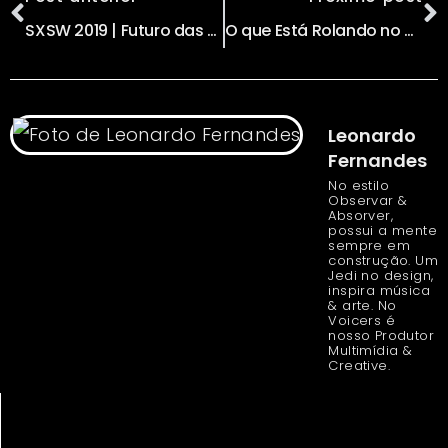
SXSW 2019 | Futuro das Cidades Inteligentes & Futuro do VR | Day 4
O que Está Rolando no SxSW 2019?
Leonardo
Fernandes
No estilo
Observar &
Absorver,
possui a mente
sempre em
construção. Um
Jedi no design,
inspira música
& arte. No
Voicers é
nosso Produtor
Multimídia &
Creative.