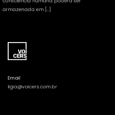
consciência humana poderá ser
armazenada em […]
Email
ligia@voicers.com.br