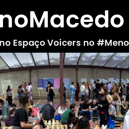
unoMacedo
 no Espaço Voicers no #Men