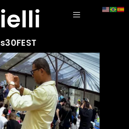
elli
os30FEST