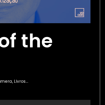
of the
âmera, Livros…