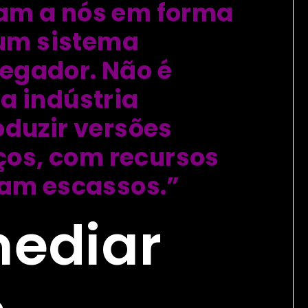
am a nós em forma
 um sistema
egador. Não é
a indústria
duzir versões
iços, com recursos
ram escassos.”
mediar