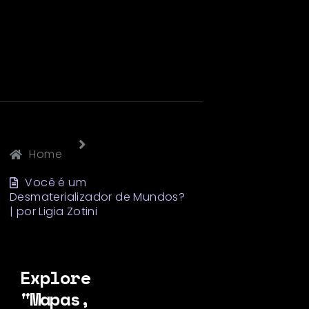
Home
Você é um
Desmaterializador de Mundos?
| por Ligia Zotini
Explore
"Mapas,