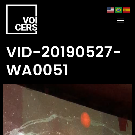
VID-20190527-
WA0051
Tocador
de
vídeo