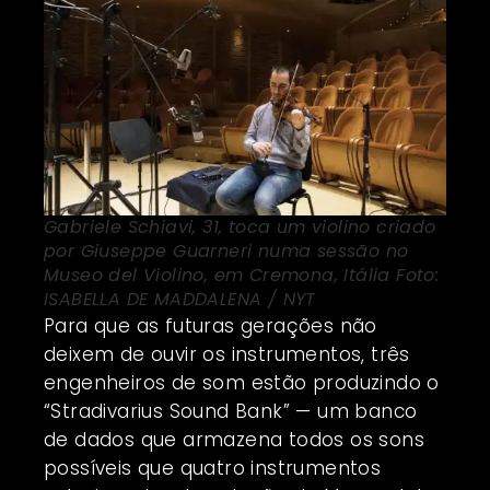
Gabriele Schiavi, 31, toca um violino criado
por Giuseppe Guarneri numa sessão no
Museo del Violino, em Cremona, Itália Foto:
ISABELLA DE MADDALENA / NYT
Para que as futuras gerações não
deixem de ouvir os instrumentos, três
engenheiros de som estão produzindo o
“Stradivarius Sound Bank” — um banco
de dados que armazena todos os sons
possíveis que quatro instrumentos