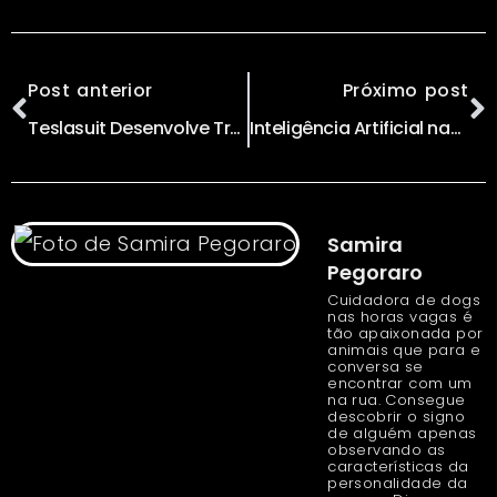
Post anterior
Próximo post
Teslasuit Desenvolve Traje Inteligente do Filme ‘Jogador Nº 1’
Inteligência Artificial nas Escolas: Experimento de Educação na China
Samira
Pegoraro
Cuidadora de dogs
nas horas vagas é
tão apaixonada por
animais que para e
conversa se
encontrar com um
na rua. Consegue
descobrir o signo
de alguém apenas
observando as
características da
personalidade da