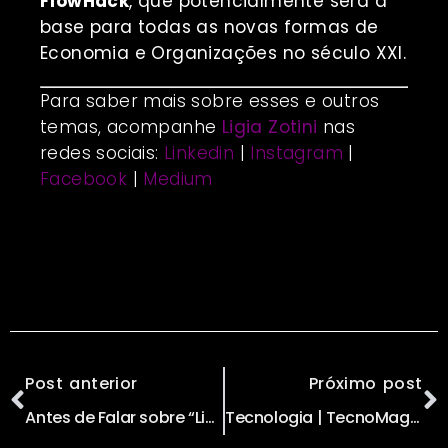
FlowHack
, que potencialmente será a
base para todas as novas formas de
Economia e Organizações no século XXI.
Para saber mais sobre esses e outros
temas, acompanhe
Ligia Zotini
nas
redes sociais:
Linkedin
|
Instagram
|
Facebook
|
Medium
Post anterior
Próximo post
Antes de Falar sobre “Liderança Feminina”, Falemos sobre “Lide com a Herança Feminina”
Tecnologia | TecnoMagia | TecnoLigia