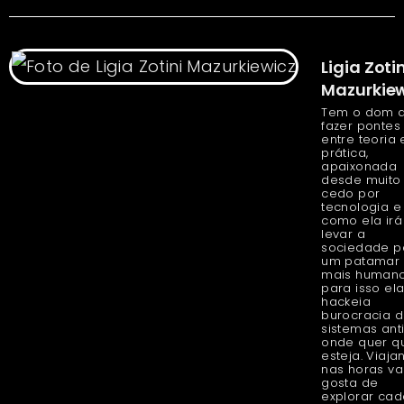
Ligia Zotin
Mazurkiew
Tem o dom 
fazer pontes
entre teoria 
prática,
apaixonada
desde muito
cedo por
tecnologia e
como ela irá
levar a
sociedade p
um patamar
mais humano
para isso el
hackeia
burocracia 
sistemas ant
onde quer q
esteja. Viaja
nas horas v
gosta de
explorar cad