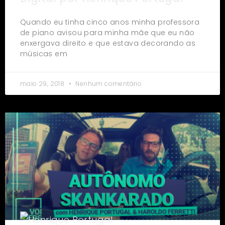
Quando eu tinha cinco anos minha professora
de piano avisou para minha mãe que eu não
enxergava direito e que estava decorando as
músicas em
maio 29, 2018
Nenhum comentário