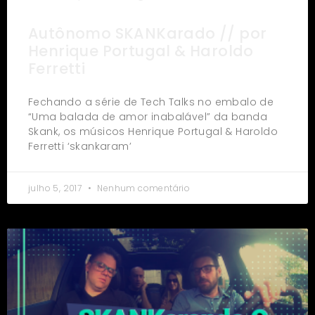
Autônomo SKANKarado // por
Henrique Portugal & Haroldo
Ferretti
Fechando a série de Tech Talks no embalo de
“Uma balada de amor inabalável” da banda
Skank, os músicos Henrique Portugal & Haroldo
Ferretti ‘skankaram’
julho 5, 2017
Nenhum comentário