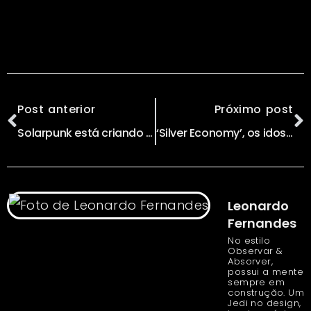
Post anterior
Próximo post
Solarpunk está criando um novo mundo maravilhoso nas fendas do antigo
‘Silver Economy’, os idosos serão o motor da economia do futuro
Leonardo
Fernandes
No estilo
Observar &
Absorver,
possui a mente
sempre em
construção. Um
Jedi no design,