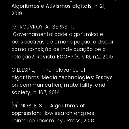
Algoritmos e Ativismos digitais
, n.121,
2019.
[v]
ROUVROY, A.; BERNS, T.
Governamentalidade algorítmica e
perspectivas de emancipação: o díspar
como condição de individuação pela
relação?.
Revista ECO-Pós
, v.18, n.2, 2015.
GILLESPIE, T. The relevance of
algorithms.
Media technologies: Essays
on communication, materiality, and
society
, n. 167, 2014.
[vi]
NOBLE, S. U.
Algorithms of
oppression:
How search engines
reinforce racism. nyu Press, 2018.