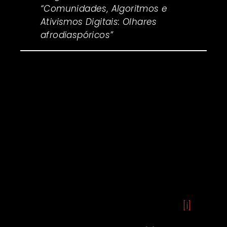
“Comunidades, Algoritmos e
Ativismos Digitais: Olhares
afrodiaspóricos”
Não se trata de algo
tão novo ou tão
desconhecido, mas
talvez a lente seja
incômoda a ponto de
preferirmos evitá-la
O sistema capitalista – cerne do
conceito Capitalismo de Vigilância
cunhado por Shoshana Zuboff (2019
[i]
) e
denominado por outros autores, como