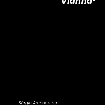
Vianna
²
“Quem antes invadiu nossos
mundos em busca de madeira,
ouro e petróleo, agora adentra
e tenta formatar nossas
subjetividades com
plataformas que buscam
extrair nossos dados, modular
nossas expectativas, reduzir
nossas escolhas, predizer nossa
vontade e embarcar nos
códigos e sistemas algorítmicos
as estruturas de dominação
patriarcais, racistas, étnicas e
classistas.”
Sérgio Amadeu em