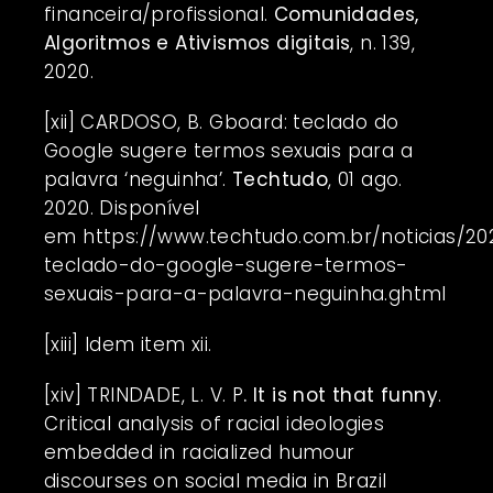
financeira/profissional.
Comunidades,
Algoritmos e Ativismos digitais
, n. 139,
2020.
[xii]
CARDOSO, B. Gboard: teclado do
Google sugere termos sexuais para a
palavra ‘neguinha’.
Techtudo
, 01 ago.
2020. Disponível
em
https://www.techtudo.com.br/noticias/2
teclado-do-google-sugere-termos-
sexuais-para-a-palavra-neguinha.ghtml
[xiii]
Idem item xii.
[xiv]
TRINDADE, L. V. P
. It is not that funny
.
Critical analysis of racial ideologies
embedded in racialized humour
discourses on social media in Brazil