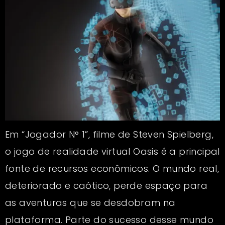
Em “Jogador N° 1”, filme de Steven Spielberg,
o jogo de realidade virtual Oasis é a principal
fonte de recursos econômicos. O mundo real,
deteriorado e caótico, perde espaço para
as aventuras que se desdobram na
plataforma. Parte do sucesso desse mundo