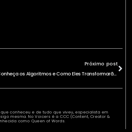
Próximo post
Conheça os Algoritmos e Como Eles Transformarão a Sociedade // por Ligia Zotini
 que conheceu e de tudo que viveu, especialista em
sigo mesma. No Voicers é a CCC (Content, Creator &
onhecida como Queen of Words.