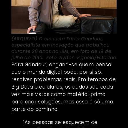
(ARQUIVO) O cientista Fábio Gandour,
especialista em inovação que trabalhou
durante 28 anos na IBM, em foto de 19 de
julho de 2010. Foto: Ayrton Vignola/Estadão
Para Gandour, engana-se quem pensa
que o mundo digital pode, por si só,
resolver problemas reais. Em tempos de
Big Data e celulares, os dados são cada
vez mais vistos como matéria-prima
para criar soluções, mas essa é só uma
parte do caminho.
“As pessoas se esquecem de