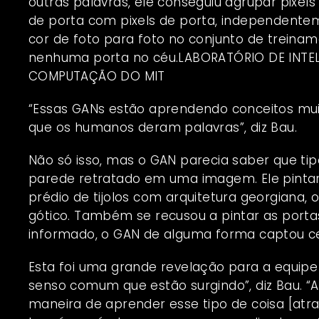
outras palavras, ele conseguiu agrupar pixels
de porta com pixels de porta, independent
cor de foto para foto no conjunto de treina
nenhuma porta no céu.LABORATÓRIO DE INTELI
COMPUTAÇÃO DO MIT
“Essas GANs estão aprendendo conceitos muit
que os humanos deram palavras”, diz Bau.
Não só isso, mas o GAN parecia saber que ti
parede retratado em uma imagem. Ele pinta
prédio de tijolos com arquitetura georgiana
gótico. Também se recusou a pintar as port
informado, o GAN de alguma forma captou ce
Esta foi uma grande
revelação
para a equipe 
senso comum que estão surgindo”, diz Bau. “
maneira de aprender esse tipo de coisa [atr