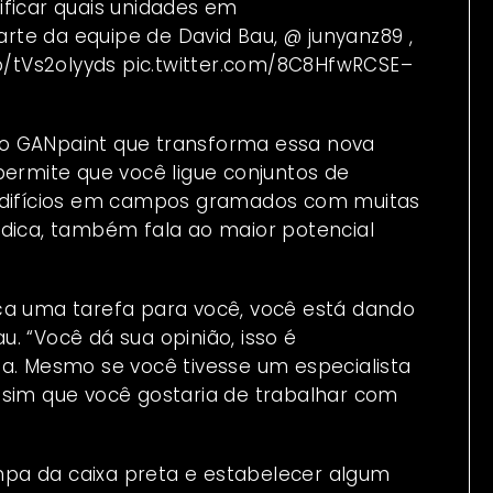
tificar quais unidades em
arte da equipe de David Bau,
@ junyanz89
,
co/tVs2olyyds
pic.twitter.com/8C8HfwRCSE
–
do
GANpaint
que transforma essa nova
permite que você ligue conjuntos de
 edifícios em campos gramados com muitas
údica, também fala ao maior potencial
ça uma tarefa para você, você está dando
. “Você dá sua opinião, isso é
da. Mesmo se você tivesse um especialista
ssim que você gostaria de trabalhar com
pa da caixa preta e estabelecer algum