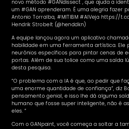
novo método
#GANdissect
, que ajuda a iden
um
#GAN
aprenderam. É uma alegria fazer p
Antonio Torralba,
#MITIBM
#AI
Veja
https://t.
Hendrik Strobelt (@henddkn)
A equipe lançou agora um aplicativo chama
habilidade em uma ferramenta artística. Ele 
neurônios específicos para pintar cenas de
portas. Além de sua tolice como uma saída l
desta pesquisa.
“O problema com a IA é que, ao pedir que fa
uma enorme quantidade de confiança”, diz Bau
pensamento genial, e isso lhe dá alguma saí
humano que fosse super inteligente, não é a
eles. ”
Com o GANpaint, você começa a soltar a tam